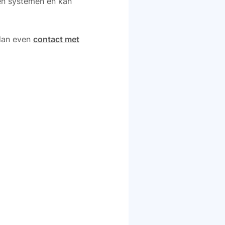
sen systemen en kan
 dan even
contact met