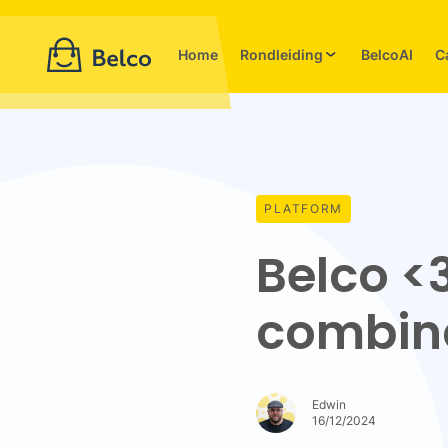
Home
Rondleiding
BelcoAI
C
PLATFORM
Belco <
combin
Edwin
16/12/2024