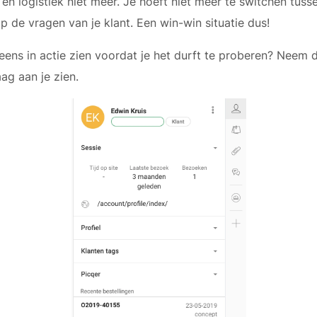
en logistiek niet meer. Je hoeft niet meer te switchen tus
 de vragen van je klant. Een win-win situatie dus!
t eens in actie zien voordat je het durft te proberen? Neem
ag aan je zien.