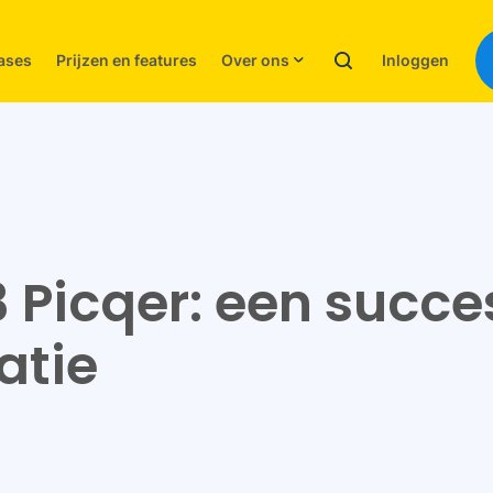
Inloggen
ases
Prijzen en features
Over ons
3 Picqer: een succe
atie