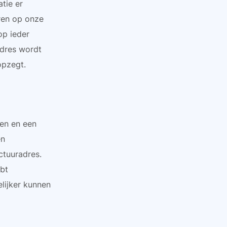
tie er
ren op onze
op ieder
adres wordt
opzegt.
ven en een
en
ctuuradres.
ebt
lijker kunnen