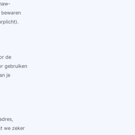
 naw-
j bewaren
rplicht).
or de
or gebruiken
an je
adres,
at we zeker