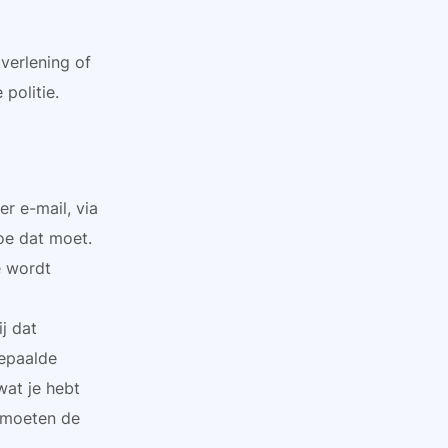
verlening of
politie.
r e-mail, via
oe dat moet.
e wordt
j dat
bepaalde
wat je hebt
j moeten de