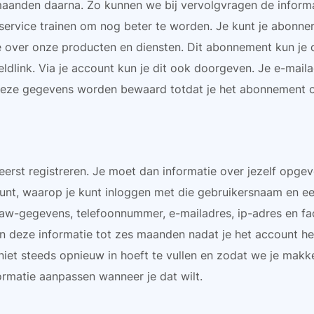
maanden daarna. Zo kunnen we bij vervolgvragen de informa
service trainen om nog beter te worden. Je kunt je abonne
tie over onze producten en diensten. Dit abonnement kun je 
dlink. Via je account kun je dit ook doorgeven. Je e-mail
 Deze gegevens worden bewaard totdat je het abonnement 
eerst registreren. Je moet dan informatie over jezelf opge
nt, waarop je kunt inloggen met die gebruikersnaam en e
aw-gegevens, telefoonnummer, e-mailadres, ip-adres en fa
en deze informatie tot zes maanden nadat je het account h
iet steeds opnieuw in hoeft te vullen en zodat we je makke
formatie aanpassen wanneer je dat wilt.