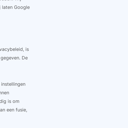
j laten Google
acybeleid, is
t gegeven. De
instellingen
unnen
dig is om
an een fusie,