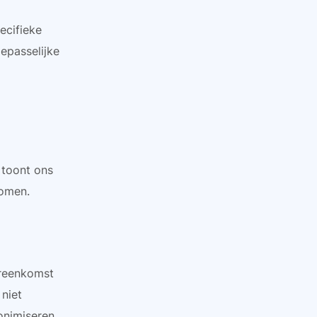
ecifieke
epasselijke
 toont ons
nomen.
ereenkomst
 niet
onimiseren.