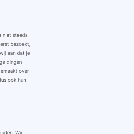
 niet steeds
erst bezoekt,
ij aan dat je
ige dingen
 gemaakt over
 dus ook hun
ouden. Wij