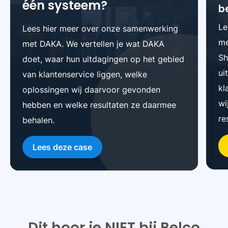
één systeem?
b
Le
Lees hier meer over onze samenwerking
me
met DAKA. We vertellen je wat DAKA
Sh
doet, waar hun uitdagingen op het gebied
ui
van klantenservice liggen, welke
kl
oplossingen wij daarvoor gevonden
wi
hebben en welke resultaten ze daarmee
re
behalen.
Lees deze case
Dit hoor je
NIET
bij Belco