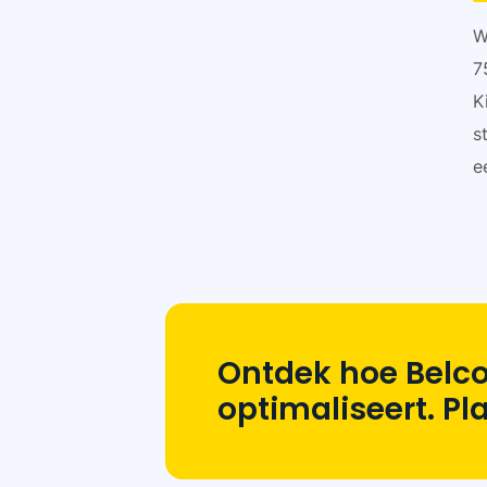
W
7
K
s
e
Ontdek hoe Belco
optimaliseert. P