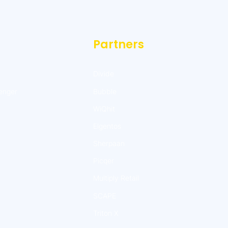
Partners
Divide
enger
Bubble
WiQhit
Elgentos
Sherpaan
Picqer
Multiply Retail
SCAPE
Triton X