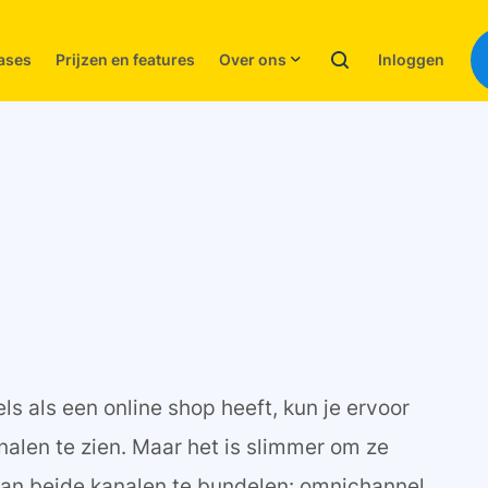
Inloggen
ases
Prijzen en features
Over ons
ls als een online shop heeft, kun je ervoor
alen te zien. Maar het is slimmer om ze
van beide kanalen te bundelen: omnichannel