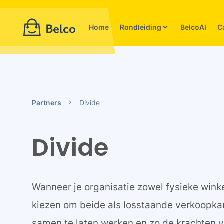
Home
Rondleiding
BelcoAI
C
Partners
Divide
Divide
Wanneer je organisatie zowel fysieke winke
kiezen om beide als losstaande verkoopkan
samen te laten werken en zo de krachten 