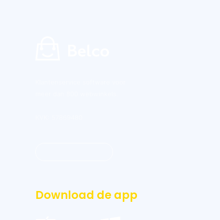
Klantenservice software voor
meer dan 800 webwinkels.
KVK: 57869480
Inloggen dashboard
Download de app