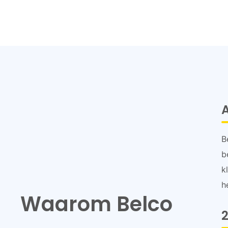
B
b
k
h
Waarom Belco
2