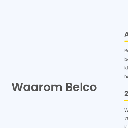
B
b
k
h
Waarom Belco
2
W
7
K