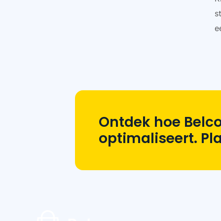
s
e
Ontdek hoe Belco
optimaliseert. P