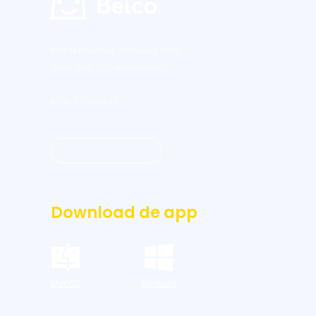
Klantenservice software voor
meer dan 800 webwinkels.
KVK: 57869480
Inloggen dashboard
Download de app
MacOS
Windows