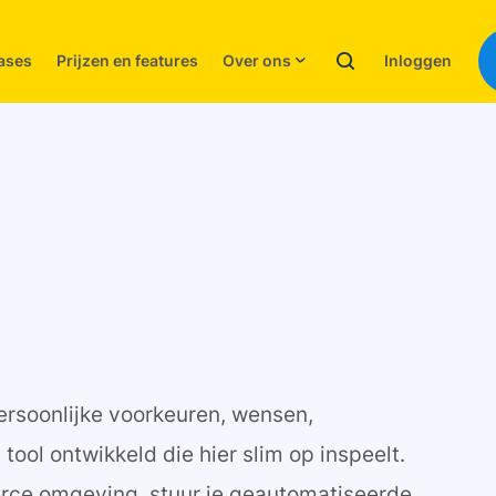
Inloggen
ases
Prijzen en features
Over ons
persoonlijke voorkeuren, wensen,
tool ontwikkeld die hier slim op inspeelt.
erce omgeving, stuur je geautomatiseerde