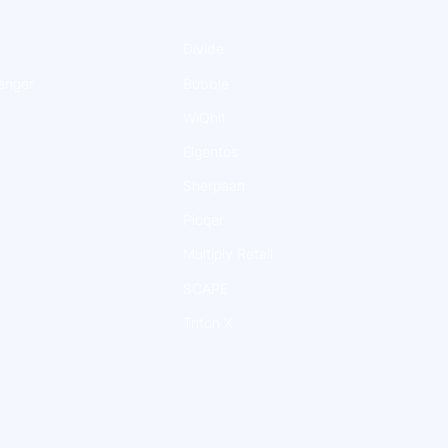
Divide
enger
Bubble
WiQhit
Elgentos
Sherpaan
Picqer
Multiply Retail
SCAPE
Triton X