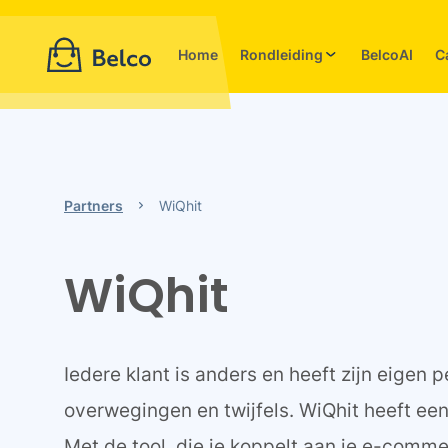
Home
Rondleiding
BelcoAI
C
Partners
WiQhit
WiQhit
Iedere klant is anders en heeft zijn eigen 
overwegingen en twijfels. WiQhit heeft een 
Met de tool, die je koppelt aan je e-comm