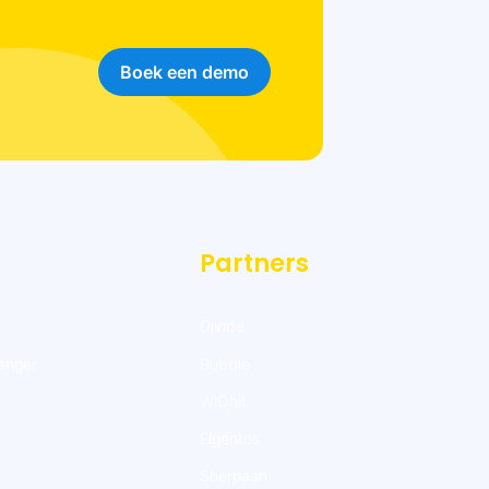
Boek een demo
Partners
Divide
enger
Bubble
WiQhit
Elgentos
Sherpaan