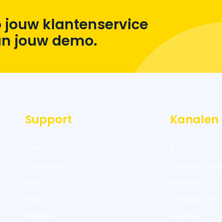
 jouw klantenservice
lan jouw demo.
Support
Kanalen
Contact
Bol.com
Statuspagina
Facebook mess
Blog
WhatsApp
Apps
Instagram DM
Helpdocs
Telefonie