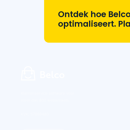
Ontdek hoe Belco
optimaliseert. P
Klantenservice software voor
meer dan 800 webwinkels.
KVK: 57869480