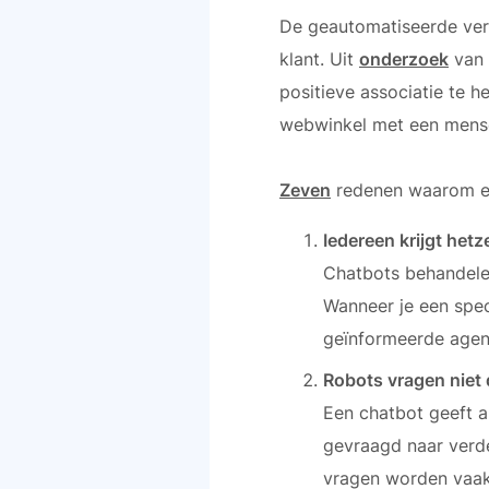
De geautomatiseerde vers
klant. Uit
onderzoek
van 
positieve associatie te h
webwinkel met een mensel
Zeven
redenen waarom ee
Iedereen krijgt het
Chatbots behandele
Wanneer je een spec
geïnformeerde agent
Robots vragen niet 
Een chatbot geeft an
gevraagd naar verde
vragen worden vaa