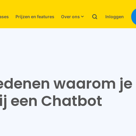
Inloggen
ases
Prijzen en features
Over ons
edenen waarom je
ij een Chatbot