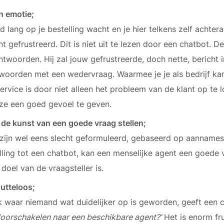
n emotie;
jd lang op je bestelling wacht en je hier telkens zelf achte
efrustreerd. Dit is niet uit te lezen door een chatbot. Dez
twoorden. Hij zal jouw gefrustreerde, doch nette, bericht i
twoorden met een wedervraag. Waarmee je je als bedrijf k
ervice is door niet alleen het probleem van de klant op te
n ze een goed gevoel te geven.
t de kunst van een goede vraag stellen;
zijn wel eens slecht geformuleerd, gebaseerd op aannames
elling tot een chatbot, kan een menselijke agent een goede 
doel van de vraagsteller is.
nutteloos;
 waar niemand wat duidelijker op is geworden, geeft een 
e doorschakelen naar een beschikbare agent?’
Het is enorm fr