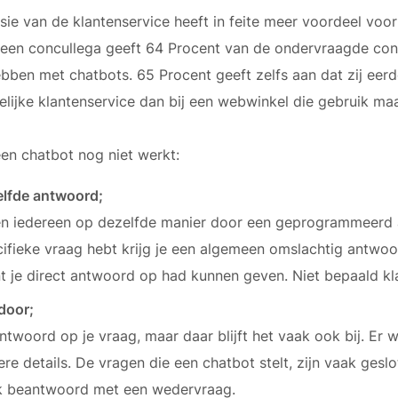
ie van de klantenservice heeft in feite meer voordeel voor
een concullega geeft 64 Procent van de ondervraagde co
ebben met chatbots. 65 Procent geeft zelfs aan dat zij eerde
ijke klantenservice dan bij een webwinkel die gebruik ma
n chatbot nog niet werkt:
zelfde antwoord;
n iedereen op dezelfde manier door een geprogrammeerd 
ifieke vraag hebt krijg je een algemeen omslachtig antwo
 je direct antwoord op had kunnen geven. Niet bepaald klant
door;
twoord op je vraag, maar daar blijft het vaak ook bij. Er w
re details. De vragen die een chatbot stelt, zijn vaak gesl
k beantwoord met een wedervraag.