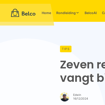
Home
Rondleiding
BelcoAI
C
TIPS
Zeven r
vangt b
Edwin
16/12/2024