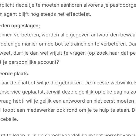
erplicht riedeltje te moeten aanhoren alvorens je pas door
agent blijft nog steeds het effectiefst.
rden opgeslagen;
unnen verbeteren, worden alle gegeven antwoorden bewaa
 de enige manier om de bot te trainen en te verbeteren. Daa
weet, durf je dan wel vrijuit te vragen (op zoek naar dat pe
t je persoonlijke account?
eerde plaats.
naar de chatbot wil je die gebruiken. De meeste webwinke
enservice geplaatst, terwijl deze eigenlijk op elke pagina 
raag hebt, wil je gelijk een antwoord en niet eerst moeten
el loopt een medewerker ook rond om je te hulp te staan. D
icebalie.
ost
te lezen is,
is de spreekwoordelijke macht verschoven v