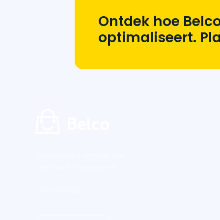
Ontdek hoe Belco
optimaliseert. P
Klantenservice software voor
meer dan 800 webwinkels.
KVK: 57869480