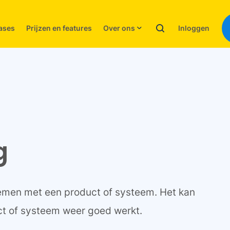
Inloggen
ases
Prijzen en features
Over ons
g
lemen met een product of systeem. Het kan
ct of systeem weer goed werkt.