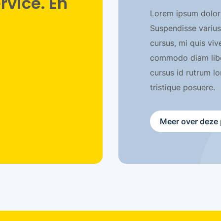
vice. En
Lorem ipsum dolor s
Suspendisse varius
cursus, mi quis viv
commodo diam liber
cursus id rutrum l
tristique posuere.
Meer over deze 