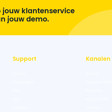
 jouw klantenservice
lan jouw demo.
Support
Kanalen
Contact
Bol.com
Statuspagina
Facebook mess
Blog
WhatsApp
Apps
Instagram DM
Helpdocs
Telefonie