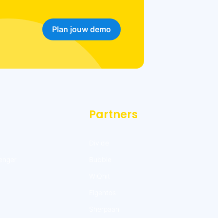
Plan jouw demo
Partners
Divide
enger
Bubble
WiQhit
Elgentos
Sherpaan