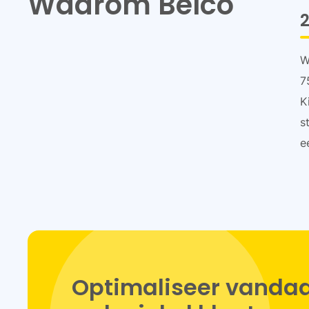
Waarom Belco
2
W
7
K
s
e
Optimaliseer vandaa