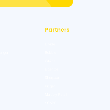
Partners
Divide
enger
Bubble
WiQhit
Elgentos
Sherpaan
Picqer
Multiply Retail
SCAPE