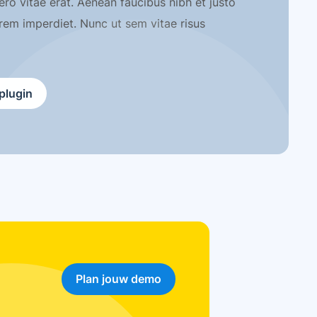
o vitae erat. Aenean faucibus nibh et justo
orem imperdiet. Nunc ut sem vitae risus
plugin
Plan jouw demo