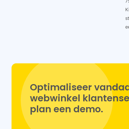
7
K
s
e
Optimaliseer vandaa
webwinkel klantenser
plan een demo.