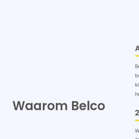
B
b
k
h
Waarom Belco
2
W