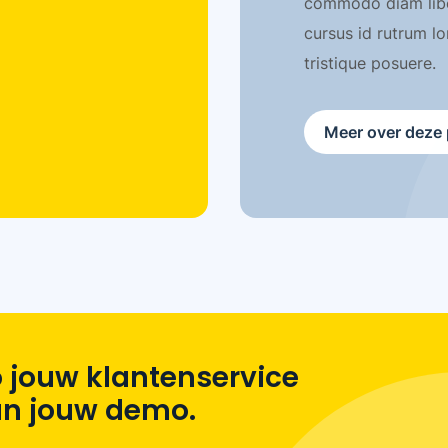
commodo diam liber
cursus id rutrum l
tristique posuere.
Meer over deze 
 jouw klantenservice
lan jouw demo.