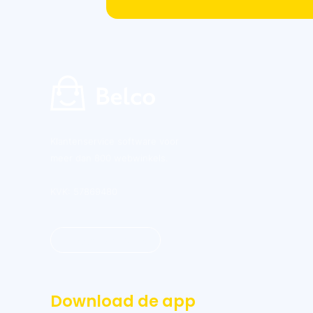
Klantenservice software voor
meer dan 800 webwinkels.
KVK: 57869480
Inloggen dashboard
Download de app