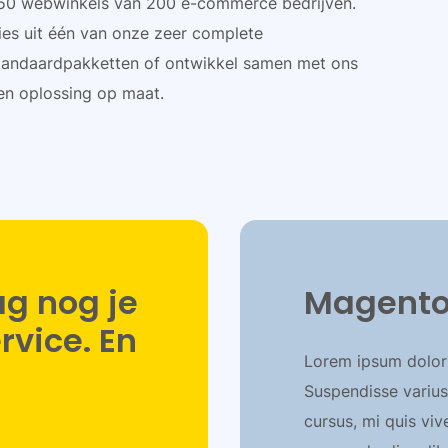
50 webwinkels van 200 e-commerce bedrijven.
ies uit één van onze zeer complete
tandaardpakketten of ontwikkel samen met ons
en oplossing op maat.
g nog je
Magento
vice. En
Lorem ipsum dolor s
Suspendisse varius
cursus, mi quis viv