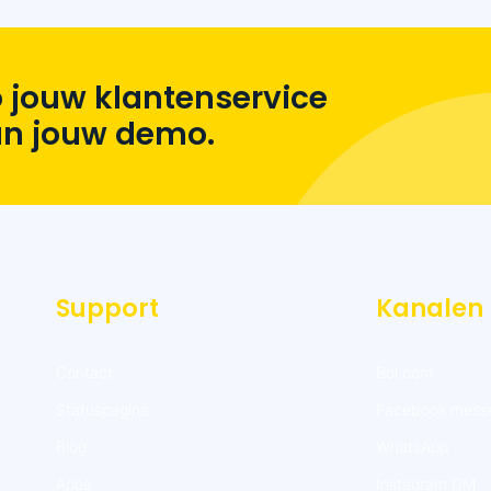
 jouw klantenservice
lan jouw demo.
Support
Kanalen
Contact
Bol.com
Statuspagina
Facebook mess
Blog
WhatsApp
Apps
Instagram DM