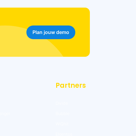
Plan jouw demo
Partners
Divide
enger
Bubble
WiQhit
Elgentos