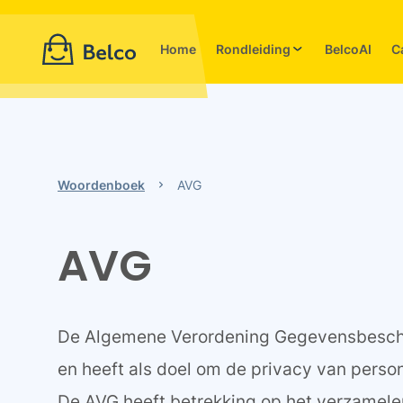
Home
Rondleiding
BelcoAI
C
Woordenboek
AVG
AVG
De Algemene Verordening Gegevensbescher
en heeft als doel om de privacy van pers
De AVG heeft betrekking op het verzamele