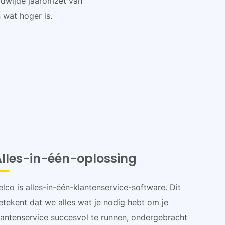
dwijde jaaromzet van
n wat hoger is.
Alles-in-één-oplossing
elco is alles-in-één-klantenservice-software. Dit
etekent dat we alles wat je nodig hebt om je
lantenservice succesvol te runnen, ondergebracht