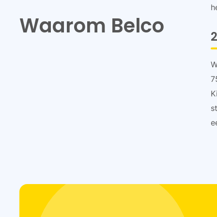
h
Waarom Belco
2
W
7
K
s
e