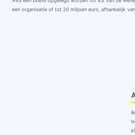
AVG een boete opgelegd worden tot 4% van de werel
een organisatie of tot 20 miljoen euro, afhankelijk va
B
b
k