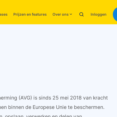
Inloggen
ases
Prijzen en features
Over ons
ming (AVG) is sinds 25 mei 2018 van kracht
onen binnen de Europese Unie te beschermen.
n, opslaan, verwerken en delen van