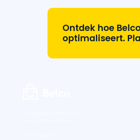
Ontdek hoe Belco
optimaliseert. P
Klantenservice software voor
meer dan 800 webwinkels.
KVK: 57869480