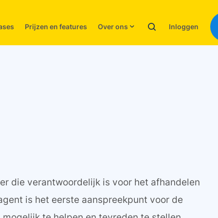
Inloggen
ases
Prijzen en features
Over ons
r die verantwoordelijk is voor het afhandelen
agent is het eerste aanspreekpunt voor de
 mogelijk te helpen en tevreden te stellen.