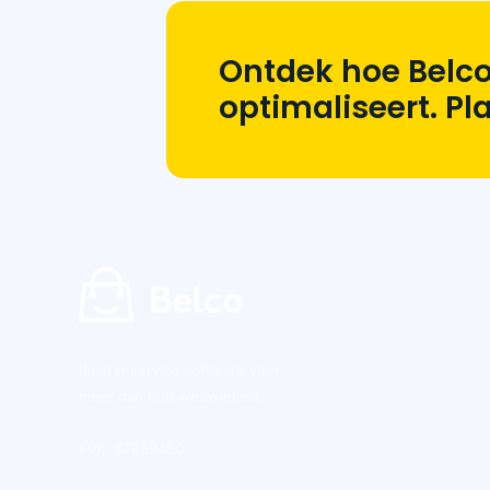
Ontdek hoe Belco
optimaliseert. P
Klantenservice software voor
meer dan 800 webwinkels.
KVK: 57869480