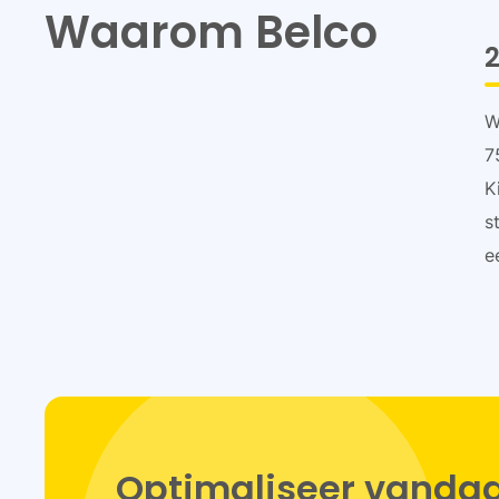
Waarom Belco
2
W
7
K
s
e
Optimaliseer vandaa