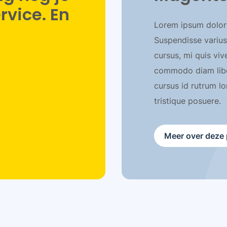
vice. En
Lorem ipsum dolor s
Suspendisse varius
cursus, mi quis viv
commodo diam liber
cursus id rutrum l
tristique posuere.
Meer over deze 