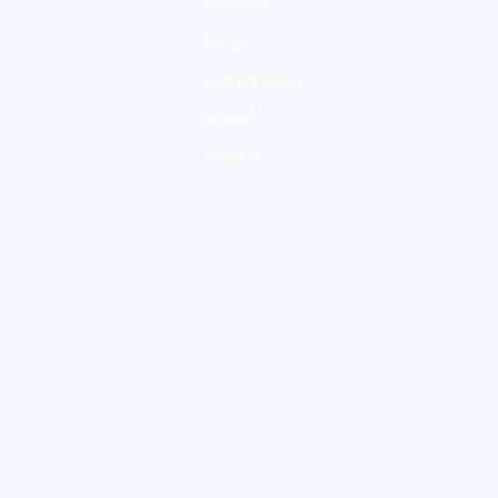
Sherpaan
Picqer
Multiply Retail
SCAPE
Triton X