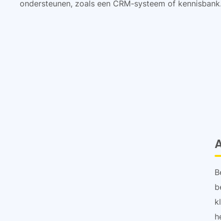
ondersteunen, zoals een CRM-systeem of kennisbank
B
b
k
h