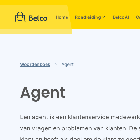
Home
Rondleiding
BelcoAI
C
Woordenboek
Agent
Agent
Een agent is een klantenservice medewerke
van vragen en problemen van klanten. De 
klant en heeft als doel om de klant zo goed