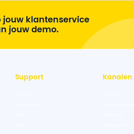
 jouw klantenservice
lan jouw demo.
Support
Kanalen
Contact
Bol.com
Statuspagina
Facebook mess
Blog
WhatsApp
Apps
Instagram DM