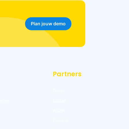
Plan jouw demo
Partners
Divide
enger
Bubble
WiQhit
Elgentos