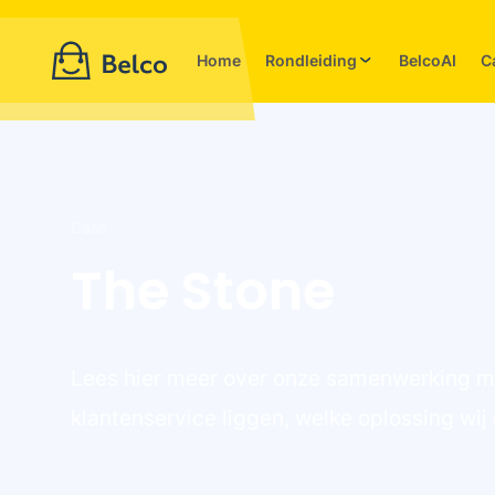
Home
Rondleiding
BelcoAI
C
Case
The Stone
Lees hier meer over onze samenwerking me
klantenservice liggen, welke oplossing w