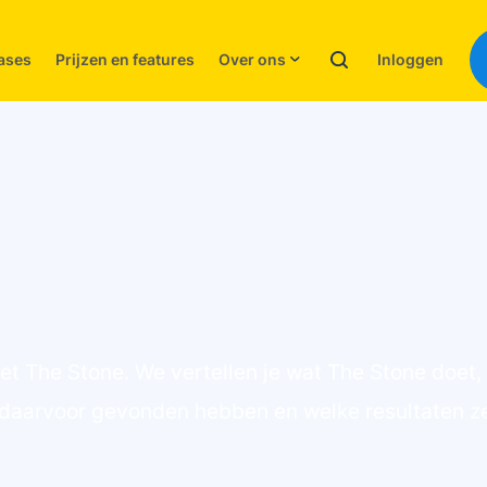
Inloggen
ases
Prijzen en features
Over ons
t The Stone. We vertellen je wat The Stone doet,
ij daarvoor gevonden hebben en welke resultaten 