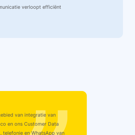
unicatie verloopt efficiënt
gebied van integratie van
elco en ons Customer Data
l, telefonie en WhatsApp van