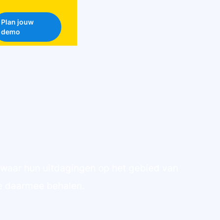
Plan jouw
demo
 waar hun uitdagingen op het gebied van
ze daarmee behalen.